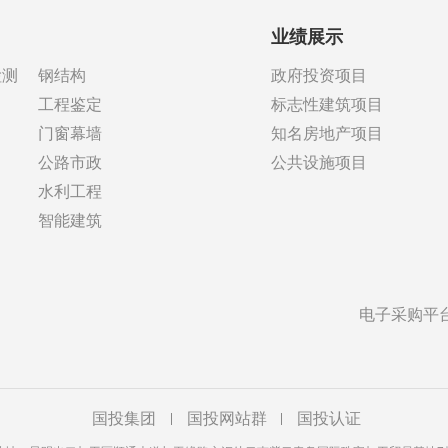
业绩展示
检测
钢结构
政府投资项目
工程鉴定
标志性建筑项目
门窗幕墙
知名房地产项目
公路市政
公共设施项目
水利工程
智能建筑
电子采购平
国投集团
国投网站群
国投认证