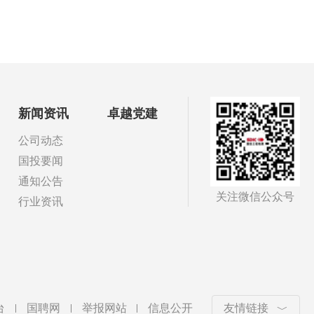
新闻资讯
卓越党建
公司动态
国投要闻
通知公告
关注微信公众号
行业资讯
台
国聘网
举报网站
信息公开
友情链接