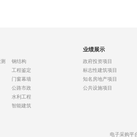
业绩展示
检测
钢结构
政府投资项目
工程鉴定
标志性建筑项目
门窗幕墙
知名房地产项目
公路市政
公共设施项目
水利工程
智能建筑
电子采购平