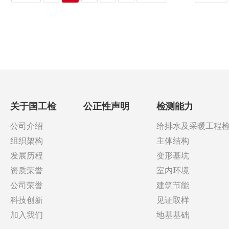
关于国工检
公正性声明
检测能力
公司介绍
给排水及采暖工程
组织架构
主体结构
发展历程
变形基坑
资质荣誉
室内环境
公司荣誉
建筑节能
科技创新
见证取样
加入我们
地基基础