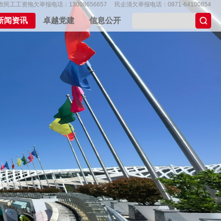
农民工工资拖欠举报电话：13008656657
民企清欠举报电话：0871-64100854
新闻资讯
卓越党建
信息公开