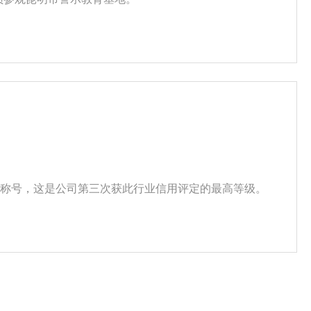
”称号，这是公司第三次获此行业信用评定的最高等级。